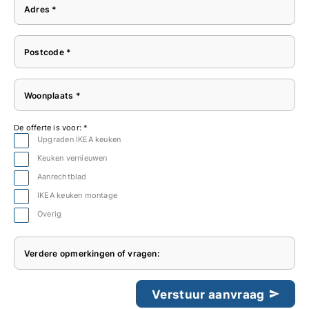
Adres *
Postcode *
Woonplaats *
De offerte is voor: *
Upgraden IKEA keuken
Keuken vernieuwen
Aanrechtblad
IKEA keuken montage
Overig
Verdere opmerkingen of vragen:
Verstuur aanvraag