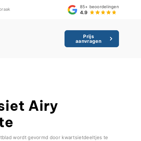
85+
beoordelingen
praak
4.9
Prijs
aanvragen
iet Airy
te
blad wordt gevormd door kwartsietdeeltjes te