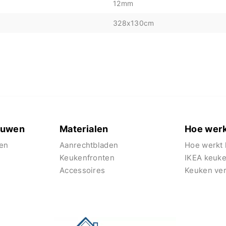
12mm
328x130cm
euwen
Materialen
Hoe werk
en
Aanrechtbladen
Hoe werkt 
Keukenfronten
IKEA keuk
Accessoires
Keuken ve