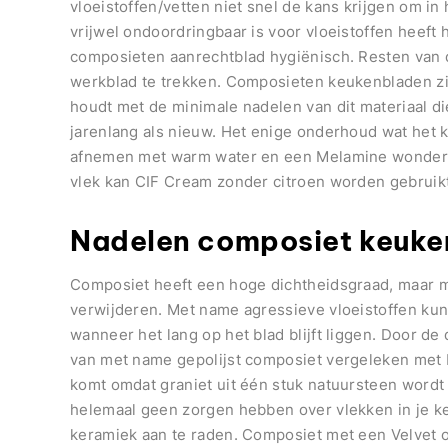
vloeistoffen/vetten niet snel de kans krijgen om in
vrijwel ondoordringbaar is voor vloeistoffen heeft
composieten aanrechtblad hygiënisch. Resten van d
werkblad te trekken. Composieten keukenbladen zij
houdt met de minimale nadelen van dit materiaal di
jarenlang als nieuw. Het enige onderhoud wat het k
afnemen met warm water en een Melamine wonderspo
vlek kan CIF Cream zonder citroen worden gebruikt
Nadelen composiet keuke
Composiet heeft een hoge dichtheidsgraad, maar me
verwijderen. Met name agressieve vloeistoffen kun
wanneer het lang op het blad blijft liggen. Door de
van met name gepolijst composiet vergeleken met b
komt omdat graniet uit één stuk natuursteen wordt 
helemaal geen zorgen hebben over vlekken in je k
keramiek aan te raden. Composiet met een Velvet of