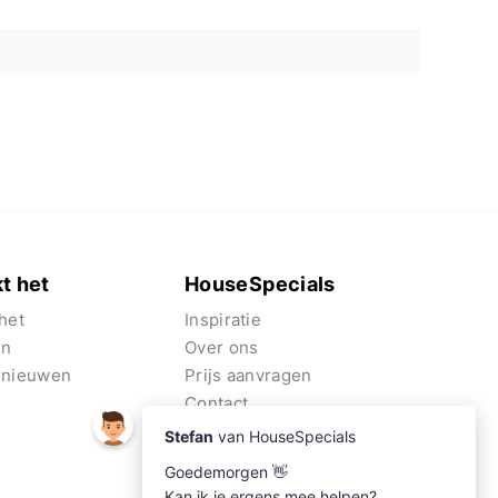
t het
HouseSpecials
het
Inspiratie
en
Over ons
rnieuwen
Prijs aanvragen
Contact
Algemene voorwaarden