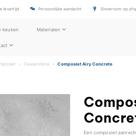
e levertijd
Persoonlijke aandacht
Showroom op afs
e keuken
Materialen
act
mposiet
Ceaserstone
Composiet Airy Concrete
Compos
Concre
Een composiet aanrecht