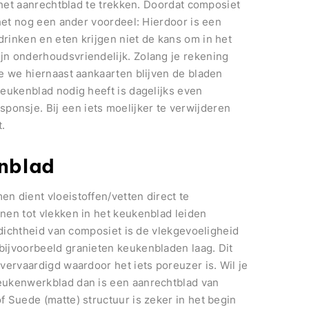
 het aanrechtblad te trekken. Doordat composiet
 het nog een ander voordeel: Hierdoor is een
rinken en eten krijgen niet de kans om in het
n onderhoudsvriendelijk. Zolang je rekening
e we hiernaast aankaarten blijven de bladen
eukenblad nodig heeft is dagelijks even
nsje. Bij een iets moelijker te verwijderen
.
nblad
n dient vloeistoffen/vetten direct te
nen tot vlekken in het keukenblad leiden
 dichtheid van composiet is de vlekgevoeligheid
ijvoorbeeld granieten keukenbladen laag. Dit
vervaardigd waardoor het iets poreuzer is. Wil je
eukenwerkblad dan is een aanrechtblad van
 Suede (matte) structuur is zeker in het begin