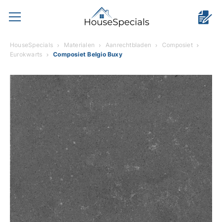
HouseSpecials
Materialen
Aanrechtbladen
Composiet
Eurokwarts
Composiet Belgio Buxy