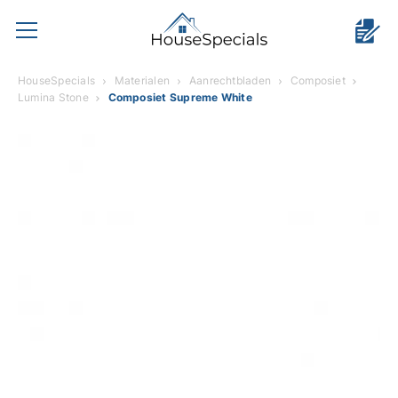
HouseSpecials
Materialen
Aanrechtbladen
Composiet
Lumina Stone
Composiet Supreme White