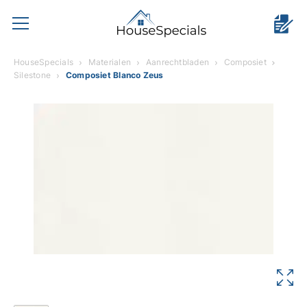
HouseSpecials
Materialen
Aanrechtbladen
Composiet
Silestone
Composiet Blanco Zeus