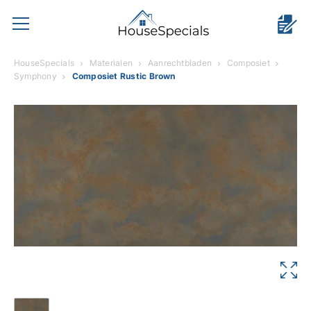
HouseSpecials
Materialen
Aanrechtbladen
Composiet
Symphony
Composiet Rustic Brown