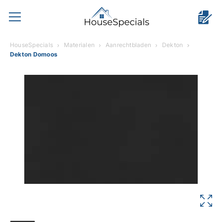
HouseSpecials
Materialen
Aanrechtbladen
Dekton
Dekton Domoos