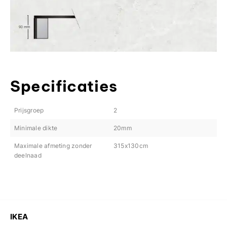
Specificaties
Prijsgroep
2
Minimale dikte
20mm
Maximale afmeting zonder
315x130cm
deelnaad
IKEA