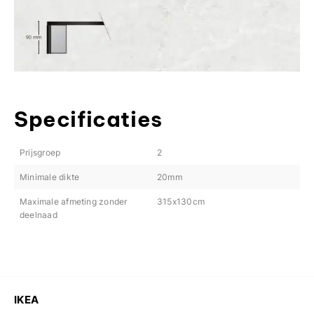
Specificaties
Prijsgroep
2
Minimale dikte
20mm
Maximale afmeting zonder
315x130cm
deelnaad
IKEA