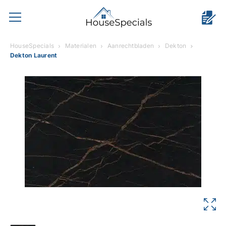
HouseSpecials
Materialen
Aanrechtbladen
Dekton
Dekton Laurent