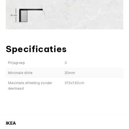
Specificaties
Prijsgroep
3
Minimale dikte
20mm
Maximale afmeting zonder
315x130cm
deelnaad
IKEA