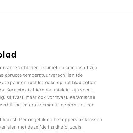
blad
ooraanrechtbladen. Graniet en composiet zijn
me abrupte temperatuurverschillen (de
 Hete pannen rechtstreeks op het blad zetten
s. Keramiek is hiermee uniek in zijn soort.
ig, slijtvast, maar ook vormvast. Keramische
verhitting en druk samen is geperst tot een
t hardst: Per ongeluk op het oppervlak krassen
erialen met dezelfde hardheid, zoals