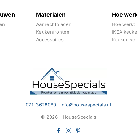
euwen
Materialen
Hoe werk
en
Aanrechtbladen
Hoe werkt 
Keukenfronten
IKEA keuk
Accessoires
Keuken ve
071-3628060
|
info@housespecials.nl
© 2026 - HouseSpecials