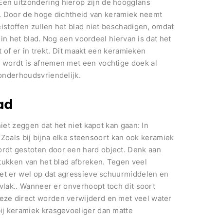
en uitzondering hierop zijn de hoogglans
er. Door de hoge dichtheid van keramiek neemt
eistoffen zullen het blad niet beschadigen, omdat
t in het blad. Nog een voordeel hiervan is dat het
t of er in trekt. Dit maakt een keramieken
 wordt is afnemen met een vochtige doek al
onderhoudsvriendelijk.
ad
iet zeggen dat het niet kapot kan gaan: In
. Zoals bij bijna elke steensoort kan ook keramiek
rdt gestoten door een hard object. Denk aan
tukken van het blad afbreken. Tegen veel
let er wel op dat agressieve schuurmiddelen en
rvlak.. Wanneer er onverhoopt toch dit soort
ze direct worden verwijderd en met veel water
ij keramiek krasgevoeliger dan matte