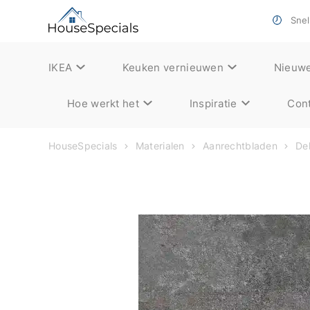
Snell
IKEA
Keuken vernieuwen
Nieuw
Hoe werkt het
Inspiratie
Cont
HouseSpecials
Materialen
Aanrechtbladen
De