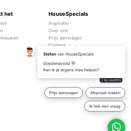
t het
HouseSpecials
het
Inspiratie
en
Over ons
rnieuwen
Prijs aanvragen
Contact
Algemene voorwaarden