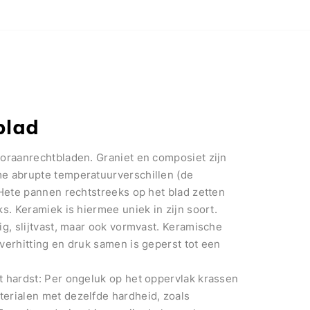
blad
ooraanrechtbladen. Graniet en composiet zijn
me abrupte temperatuurverschillen (de
 Hete pannen rechtstreeks op het blad zetten
s. Keramiek is hiermee uniek in zijn soort.
ig, slijtvast, maar ook vormvast. Keramische
verhitting en druk samen is geperst tot een
t hardst: Per ongeluk op het oppervlak krassen
erialen met dezelfde hardheid, zoals