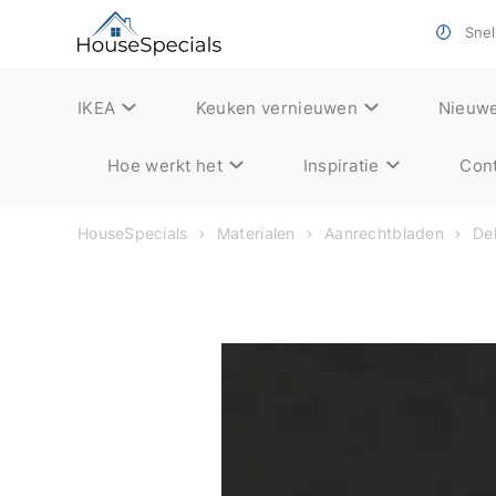
Snell
IKEA
Keuken vernieuwen
Nieuw
Hoe werkt het
Inspiratie
Cont
HouseSpecials
Materialen
Aanrechtbladen
De