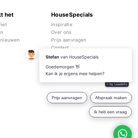
t het
HouseSpecials
het
Inspiratie
en
Over ons
rnieuwen
Prijs aanvragen
Contact
Algemene voorwaarden