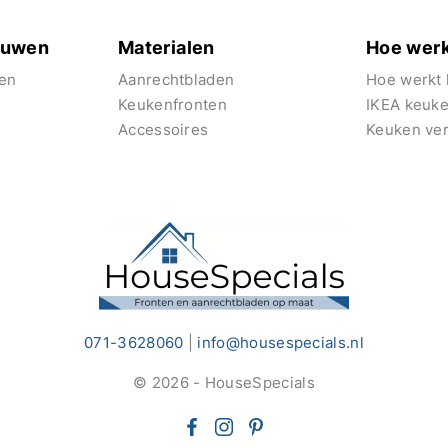
euwen
Materialen
Hoe werk
en
Aanrechtbladen
Hoe werkt 
Keukenfronten
IKEA keuk
Accessoires
Keuken ve
071-3628060
|
info@housespecials.nl
© 2026 - HouseSpecials