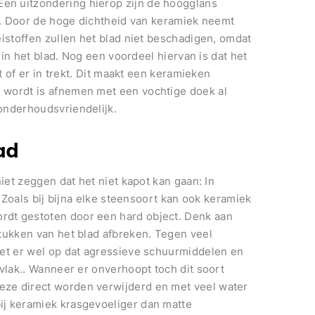
en uitzondering hierop zijn de hoogglans
er. Door de hoge dichtheid van keramiek neemt
eistoffen zullen het blad niet beschadigen, omdat
t in het blad. Nog een voordeel hiervan is dat het
t of er in trekt. Dit maakt een keramieken
 wordt is afnemen met een vochtige doek al
onderhoudsvriendelijk.
ad
iet zeggen dat het niet kapot kan gaan: In
. Zoals bij bijna elke steensoort kan ook keramiek
rdt gestoten door een hard object. Denk aan
tukken van het blad afbreken. Tegen veel
let er wel op dat agressieve schuurmiddelen en
rvlak.. Wanneer er onverhoopt toch dit soort
ze direct worden verwijderd en met veel water
ij keramiek krasgevoeliger dan matte