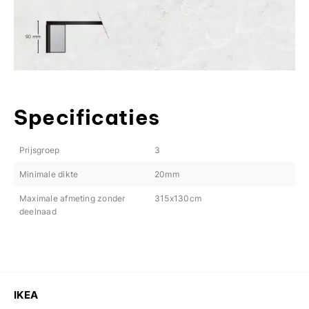
Specificaties
Prijsgroep
3
Minimale dikte
20mm
Maximale afmeting zonder
315x130cm
deelnaad
IKEA