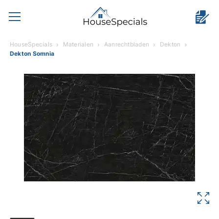
HouseSpecials
Materialen
Aanrechtbladen
Dekton
Dekton Somnia