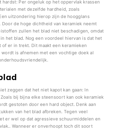
t hardst: Per ongeluk op het oppervlak krassen
erialen met dezelfde hardheid, zoals
en uitzondering hierop zijn de hoogglans
er. Door de hoge dichtheid van keramiek neemt
eistoffen zullen het blad niet beschadigen, omdat
t in het blad. Nog een voordeel hiervan is dat het
t of er in trekt. Dit maakt een keramieken
 wordt is afnemen met een vochtige doek al
onderhoudsvriendelijk.
blad
iet zeggen dat het niet kapot kan gaan: In
. Zoals bij bijna elke steensoort kan ook keramiek
rdt gestoten door een hard object. Denk aan
tukken van het blad afbreken. Tegen veel
let er wel op dat agressieve schuurmiddelen en
rvlak.. Wanneer er onverhoopt toch dit soort