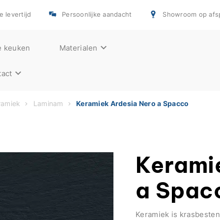
e levertijd
Persoonlijke aandacht
Showroom op afs
e keuken
Materialen
act
ramiek
Laminam
Keramiek Ardesia Nero a Spacco
Kerami
a Spac
Keramiek is krasbesten