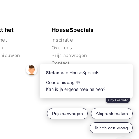
t het
HouseSpecials
het
Inspiratie
en
Over ons
rnieuwen
Prijs aanvragen
Contact
Algemene voorwaarden