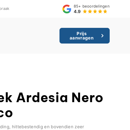
85+
beoordelingen
praak
4.9
Prijs
aanvragen
ek Ardesia Nero
co
ding, hittebestendig en bovendien zeer