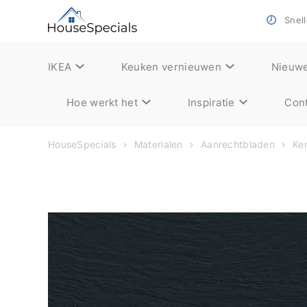
Snell
IKEA
Keuken vernieuwen
Nieuw
Hoe werkt het
Inspiratie
Cont
HouseSpecials
Materialen
Aanrechtbladen
Ke