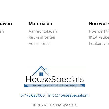
euwen
Materialen
Hoe werk
en
Aanrechtbladen
Hoe werkt 
Keukenfronten
IKEA keuk
Accessoires
Keuken ve
071-3628060
|
info@housespecials.nl
© 2026 - HouseSpecials