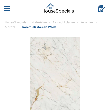
HouseSpecials
Materialen
Aanrechtbladen
Keramiek
Marazzi
Keramiek Golden White