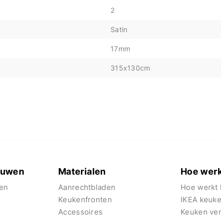
2
Satin
17mm
315x130cm
euwen
Materialen
Hoe werk
en
Aanrechtbladen
Hoe werkt 
Keukenfronten
IKEA keuk
Accessoires
Keuken ve