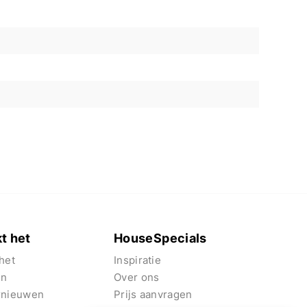
t het
HouseSpecials
het
Inspiratie
en
Over ons
rnieuwen
Prijs aanvragen