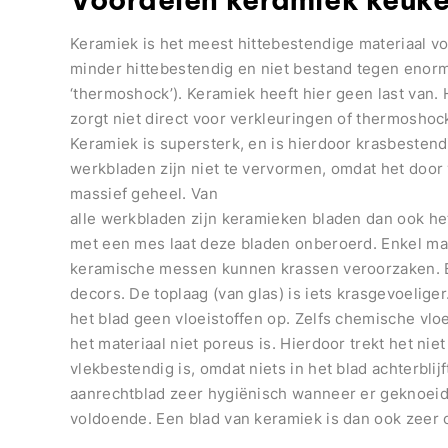
Keramiek is het meest hittebestendige materiaal v
minder hittebestendig en niet bestand tegen enor
‘thermoshock’). Keramiek heeft hier geen last van.
zorgt niet direct voor verkleuringen of thermoshock
Keramiek is supersterk, en is hierdoor krasbestend
werkbladen zijn niet te vervormen, omdat het door 
massief geheel. Van
alle werkbladen zijn keramieken bladen dan ook he
met een mes laat deze bladen onberoerd. Enkel mat
keramische messen kunnen krassen veroorzaken. E
decors. De toplaag (van glas) is iets krasgevoelig
het blad geen vloeistoffen op. Zelfs chemische vlo
het materiaal niet poreus is. Hierdoor trekt het nie
vlekbestendig is, omdat niets in het blad achterblijf
aanrechtblad zeer hygiënisch wanneer er geknoeid
voldoende. Een blad van keramiek is dan ook zeer 