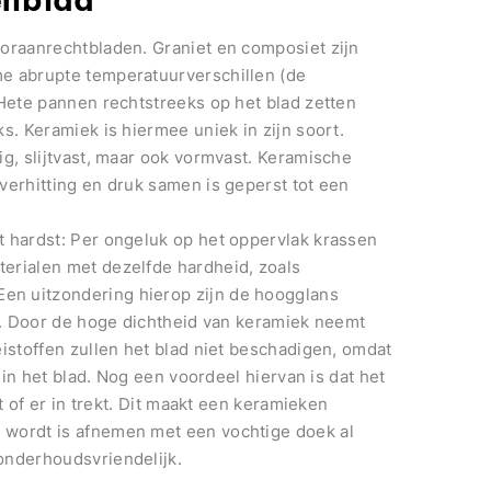
ooraanrechtbladen. Graniet en composiet zijn
me abrupte temperatuurverschillen (de
 Hete pannen rechtstreeks op het blad zetten
s. Keramiek is hiermee uniek in zijn soort.
ig, slijtvast, maar ook vormvast. Keramische
verhitting en druk samen is geperst tot een
t hardst: Per ongeluk op het oppervlak krassen
erialen met dezelfde hardheid, zoals
en uitzondering hierop zijn de hoogglans
er. Door de hoge dichtheid van keramiek neemt
eistoffen zullen het blad niet beschadigen, omdat
t in het blad. Nog een voordeel hiervan is dat het
t of er in trekt. Dit maakt een keramieken
 wordt is afnemen met een vochtige doek al
onderhoudsvriendelijk.