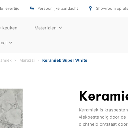
e levertijd
Persoonlijke aandacht
Showroom op afs
e keuken
Materialen
act
ramiek
Marazzi
Keramiek Super White
Kerami
Keramiek is krasbesten
vlekbestendig door de 
dichtheid ontstaat door