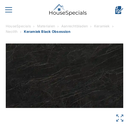
HouseSpecials
Materialen
Aanrechtbladen
Keramiek
Neolith
Keramiek Black Obsession