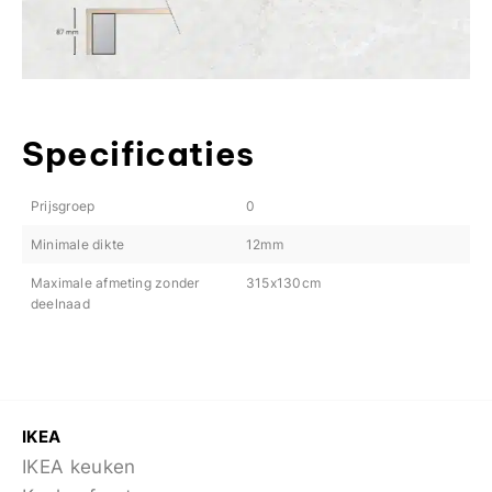
Specificaties
Prijsgroep
0
Minimale dikte
12mm
Maximale afmeting zonder
315x130cm
deelnaad
IKEA
IKEA keuken