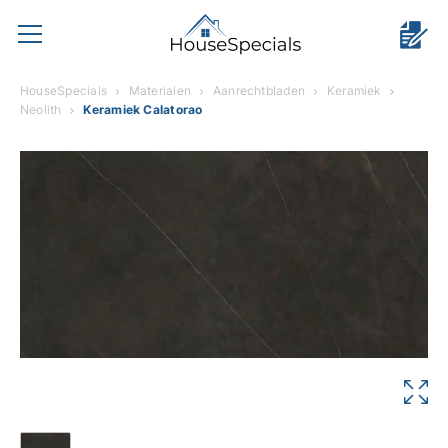
HouseSpecials
Materialen
Aanrechtbladen
Keramiek
Neolith
Keramiek Calatorao