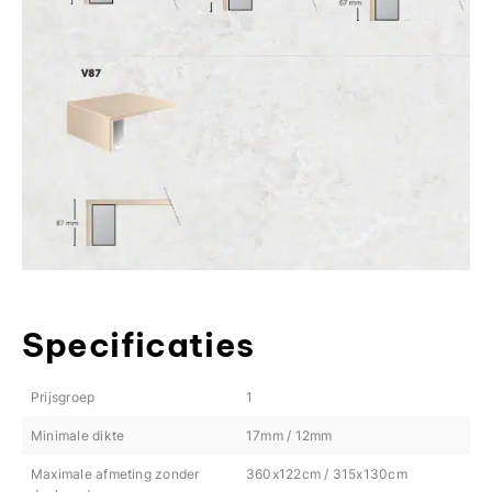
Specificaties
Prijsgroep
1
Minimale dikte
17mm / 12mm
Maximale afmeting zonder
360x122cm / 315x130cm