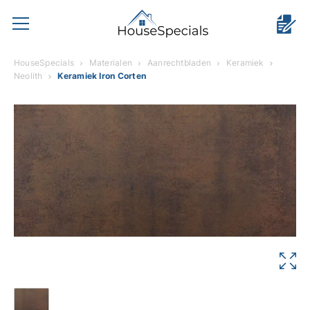
HouseSpecials
Materialen
Aanrechtbladen
Keramiek
Neolith
Keramiek Iron Corten