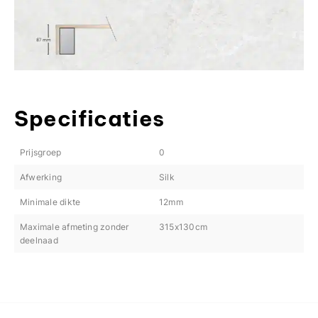
Specificaties
Prijsgroep
0
Afwerking
Silk
Minimale dikte
12mm
Maximale afmeting zonder
315x130cm
deelnaad