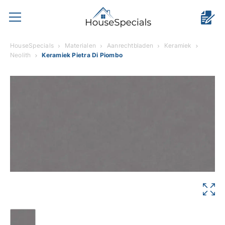
HouseSpecials
Materialen
Aanrechtbladen
Keramiek
Neolith
Keramiek Pietra Di Piombo