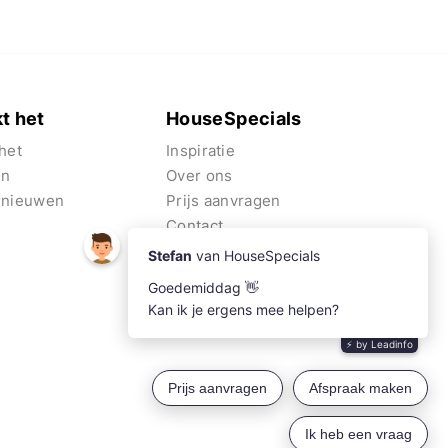
t het
HouseSpecials
het
Inspiratie
en
Over ons
rnieuwen
Prijs aanvragen
Contact
Algemene voorwaarden