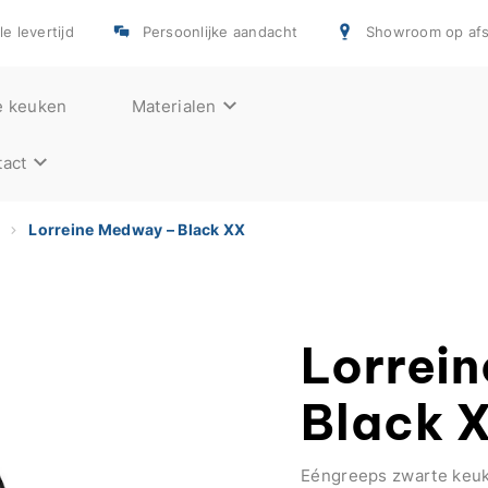
e levertijd
Persoonlijke aandacht
Showroom op afs
e keuken
Materialen
act
n
Lorreine Medway – Black XX
Lorrei
Black 
Eéngreeps zwarte keuk