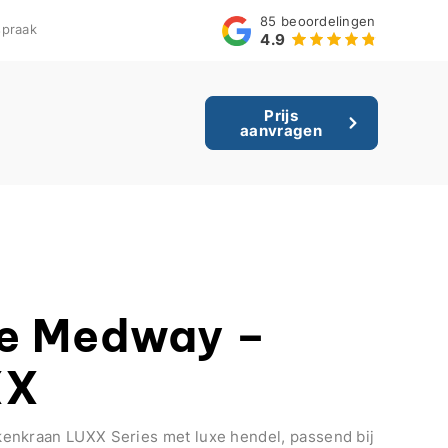
85
beoordelingen
praak
4.9
Prijs
aanvragen
ne Medway –
XX
enkraan LUXX Series met luxe hendel, passend bij