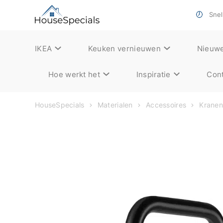
Snell
IKEA
Keuken vernieuwen
Nieuw
Hoe werkt het
Inspiratie
Cont
HouseSpecials
Materialen
Accessoires
Krane