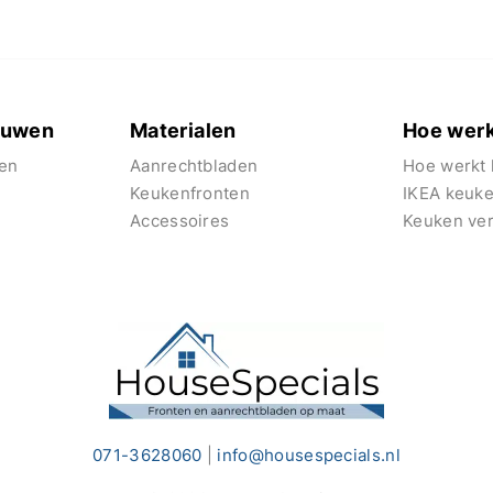
euwen
Materialen
Hoe werk
en
Aanrechtbladen
Hoe werkt 
Keukenfronten
IKEA keuk
Accessoires
Keuken ve
071-3628060
|
info@housespecials.nl