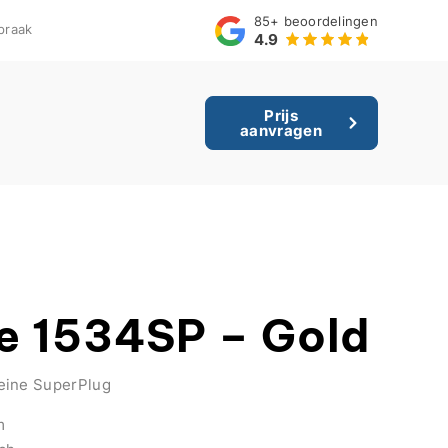
85+
beoordelingen
praak
4.9
Prijs
aanvragen
ne 1534SP – Gold
eine SuperPlug
m