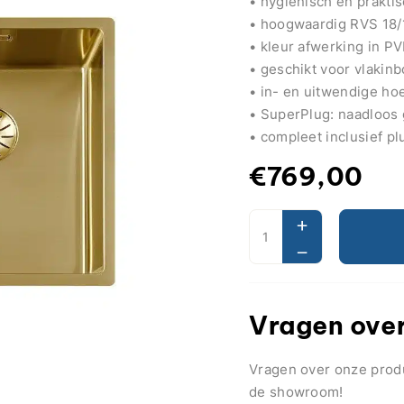
• hygiënisch en prakti
• hoogwaardig RVS 18/
• kleur afwerking in P
• geschikt voor vlaki
• in- en uitwendige ho
• SuperPlug: naadloos 
• compleet inclusief p
€
769,00
Vragen over
Vragen over onze pro
de showroom!