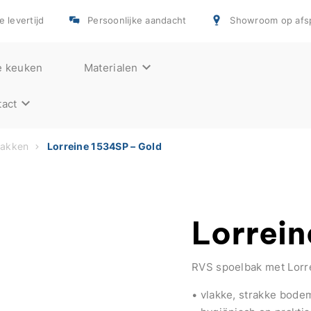
e levertijd
Persoonlijke aandacht
Showroom op afs
e keuken
Materialen
act
bakken
Lorreine 1534SP – Gold
Lorrei
RVS spoelbak met Lorr
• vlakke, strakke bode