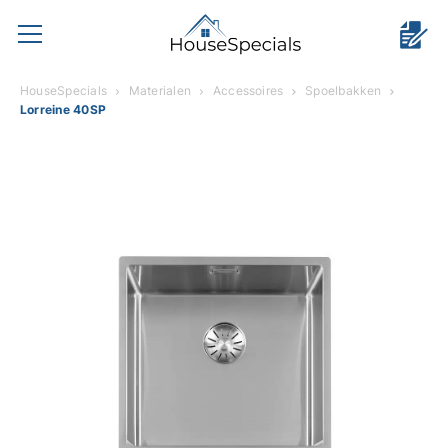
HouseSpecials
Materialen
Accessoires
Spoelbakken
Lorreine 40SP