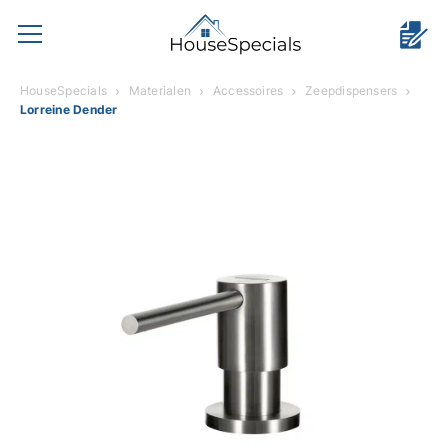
HouseSpecials
Materialen
Accessoires
Zeepdispensers
Lorreine Dender