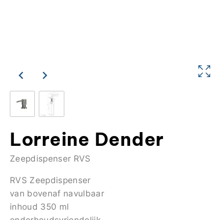
Lorreine Dender
Zeepdispenser RVS
RVS Zeepdispenser
van bovenaf navulbaar
inhoud 350 ml
onderhoudsvriendelijk