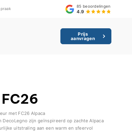
85
beoordelingen
praak
4.9
Prijs
aanvragen
 FC26
ieur met FC26 Alpaca
n DecoLegno zijn geïnspireerd op zachte Alpaca
rlijke uitstraling aan een warm en sfeervol