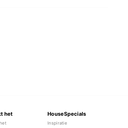
t het
HouseSpecials
het
Inspiratie