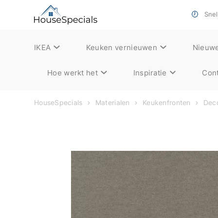
Snell
IKEA
Keuken vernieuwen
Nieuw
Hoe werkt het
Inspiratie
Cont
HouseSpecials
Materialen
Keukenfronten
Deco