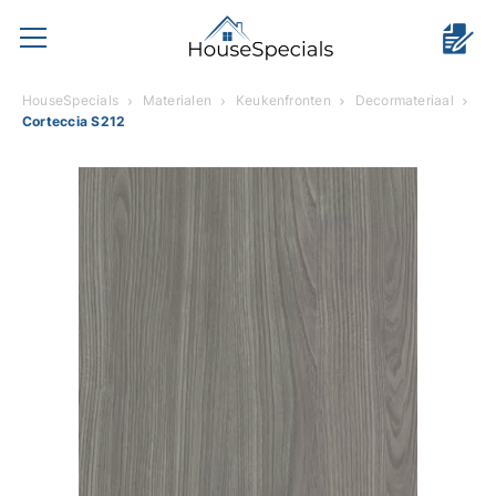
HouseSpecials
Materialen
Keukenfronten
Decormateriaal
Corteccia S212