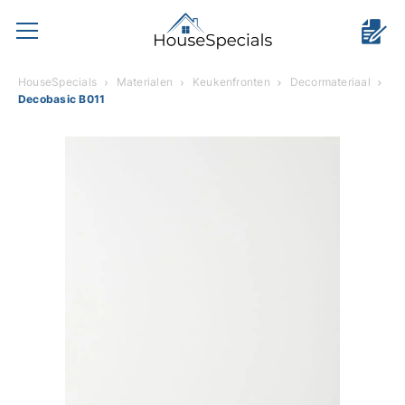
HouseSpecials
Materialen
Keukenfronten
Decormateriaal
Decobasic B011