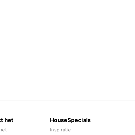
t het
HouseSpecials
het
Inspiratie