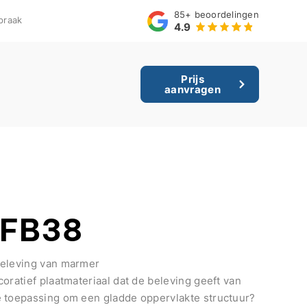
85+
beoordelingen
praak
4.9
Prijs
aanvragen
 FB38
beleving van marmer
oratief plaatmateriaal dat de beleving geeft van
 toepassing om een gladde oppervlakte structuur?