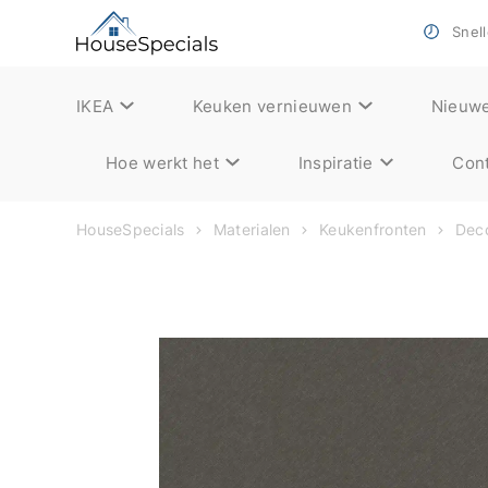
Snell
IKEA
Keuken vernieuwen
Nieuw
Hoe werkt het
Inspiratie
Cont
HouseSpecials
Materialen
Keukenfronten
Deco