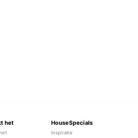
t het
HouseSpecials
het
Inspiratie