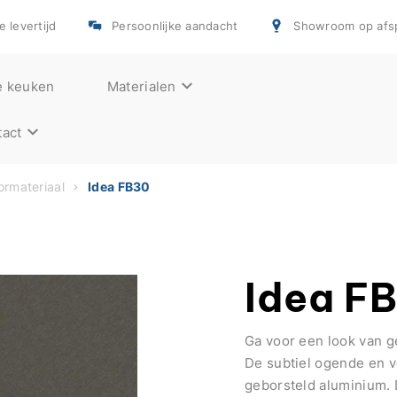
e levertijd
Persoonlijke aandacht
Showroom op afs
e keuken
Materialen
act
rmateriaal
Idea FB30
Idea F
Ga voor een look van 
De subtiel ogende en v
geborsteld aluminium. 