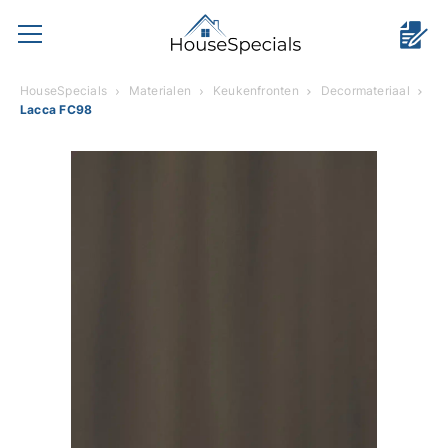
HouseSpecials
Materialen
Keukenfronten
Decormateriaal
Lacca FC98