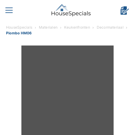
HouseSpecials
Materialen
Keukenfronten
Decormateriaal
Piombo HM06