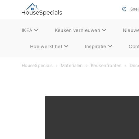
Snell
IKEA
Keuken vernieuwen
Nieuw
Hoe werkt het
Inspiratie
Cont
HouseSpecials
Materialen
Keukenfronten
Deco