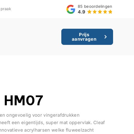
85
beoordelingen
praak
4.9
Prijs
aanvragen
o HM07
en ongevoelig voor vingerafdrukken
eeft een eigentijds, super mat oppervlak. Cleaf
nnovatieve acrylharsen welke fluweelzacht