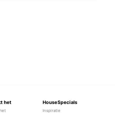
t het
HouseSpecials
het
Inspiratie