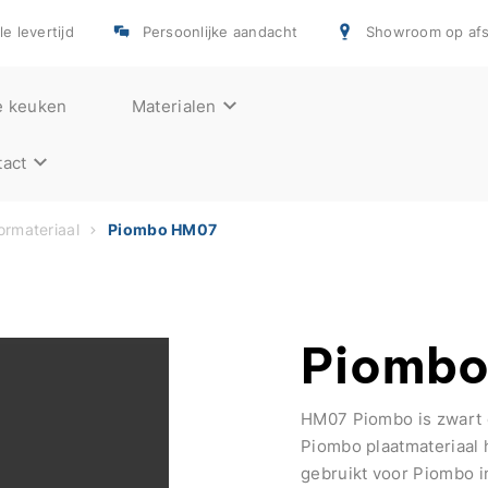
e levertijd
Persoonlijke aandacht
Showroom op afs
e keuken
Materialen
act
rmateriaal
Piombo HM07
Piomb
HM07 Piombo is zwart 
Piombo plaatmateriaal h
gebruikt voor Piombo i