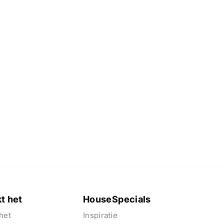
t het
HouseSpecials
het
Inspiratie