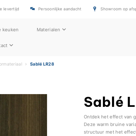
e levertijd
Persoonlijke aandacht
Showroom op afs
e keuken
Materialen
act
rmateriaal
Sablé LR28
Sablé 
Ontdek het effect van 
Deze warm bruine varia
structuur met het effec