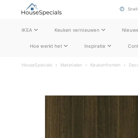
Snell
IKEA
Keuken vernieuwen
Nieuw
Hoe werkt het
Inspiratie
Cont
HouseSpecials
Materialen
Keukenfronten
Deco