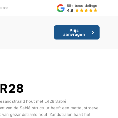
85+
beoordelingen
praak
4.9
Prijs
aanvragen
LR28
gezandstraald hout met LR28 Sablé
nt van de Sablé structuur heeft een matte, stroeve
t van gezandstraald hout. Zandstralen haalt het