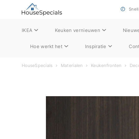
Snell
IKEA
Keuken vernieuwen
Nieuw
Hoe werkt het
Inspiratie
Cont
HouseSpecials
Materialen
Keukenfronten
Deco