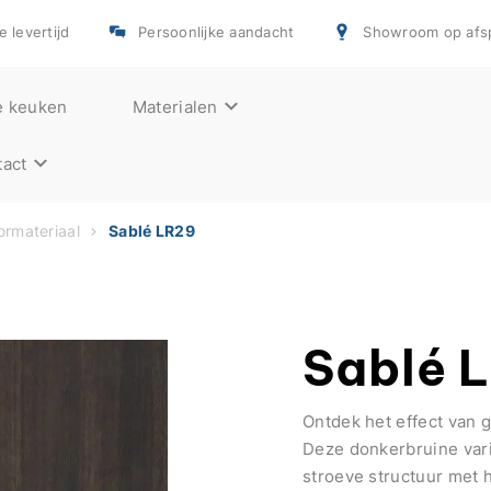
e levertijd
Persoonlijke aandacht
Showroom op afs
e keuken
Materialen
act
rmateriaal
Sablé LR29
Sablé 
Ontdek het effect van 
Deze donkerbruine vari
stroeve structuur met h