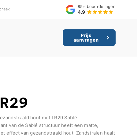
85+
beoordelingen
praak
4.9
Prijs
aanvragen
LR29
gezandstraald hout met LR29 Sablé
ant van de Sablé structuur heeft een matte,
et effect van gezandstraald hout. Zandstralen haalt