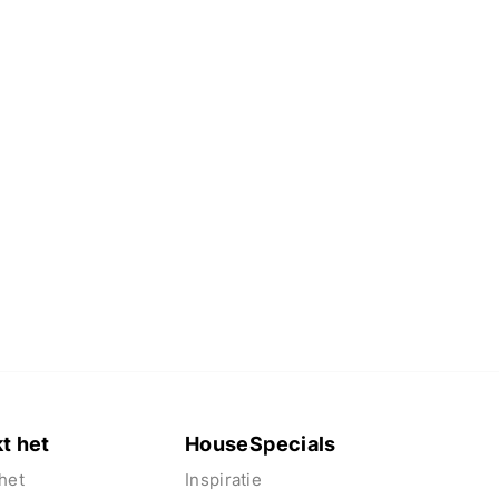
t het
HouseSpecials
het
Inspiratie