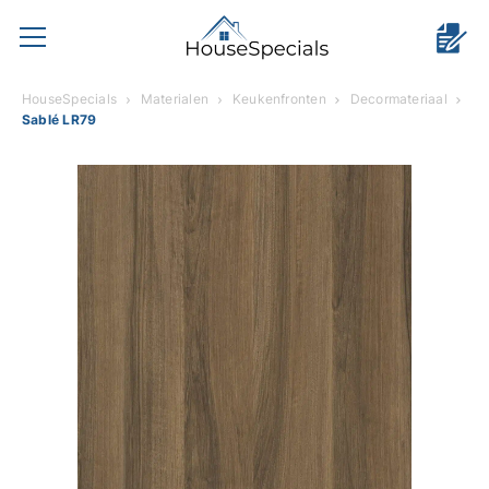
HouseSpecials
Materialen
Keukenfronten
Decormateriaal
Sablé LR79