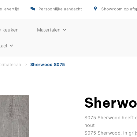
e levertijd
Persoonlijke aandacht
Showroom op afs
e keuken
Materialen
act
rmateriaal
Sherwood S075
Sherwo
S075 Sherwood heeft ee
hout
S075 Sherwood, in grijs