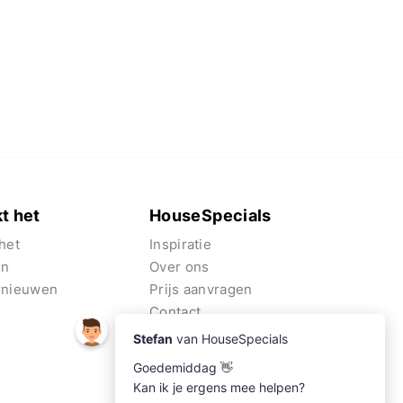
t het
HouseSpecials
het
Inspiratie
en
Over ons
rnieuwen
Prijs aanvragen
Contact
Algemene voorwaarden