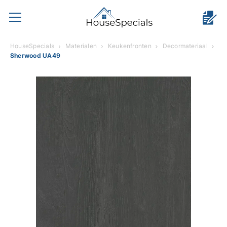
HouseSpecials
Materialen
Keukenfronten
Decormateriaal
Sherwood UA49