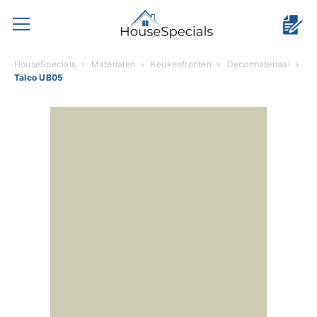
HouseSpecials
Materialen
Keukenfronten
Decormateriaal
Talco UB05