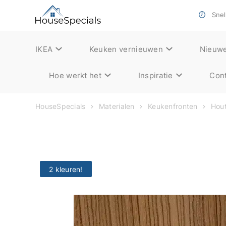
Snell
IKEA
Keuken vernieuwen
Nieuw
Hoe werkt het
Inspiratie
Cont
HouseSpecials
Materialen
Keukenfronten
Hout
2 kleuren!