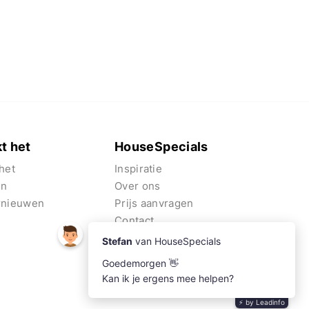
t het
HouseSpecials
het
Inspiratie
en
Over ons
rnieuwen
Prijs aanvragen
Contact
Algemene voorwaarden