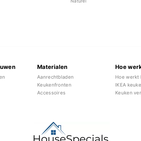
Naturel
euwen
Materialen
Hoe werk
en
Aanrechtbladen
Hoe werkt 
Keukenfronten
IKEA keuk
Accessoires
Keuken ve