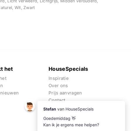
erd, Licht verweerd, Lichtgrijs, Midden verouderd,
aturel, Wit, Zwart
t het
HouseSpecials
het
Inspiratie
en
Over ons
rnieuwen
Prijs aanvragen
Contact
Algemene voorwaarden