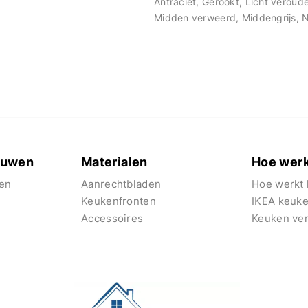
Antraciet, Gerookt, Licht veroud
Midden verweerd, Middengrijs, N
euwen
Materialen
Hoe werk
en
Aanrechtbladen
Hoe werkt 
Keukenfronten
IKEA keuk
Accessoires
Keuken ve