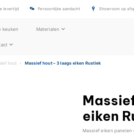
e levertijd
Persoonlijke aandacht
Showroom op afs
e keuken
Materialen
act
ief hout
Massief hout – 3 laags eiken Rustiek
Massief
eiken R
Massief eiken panelen 