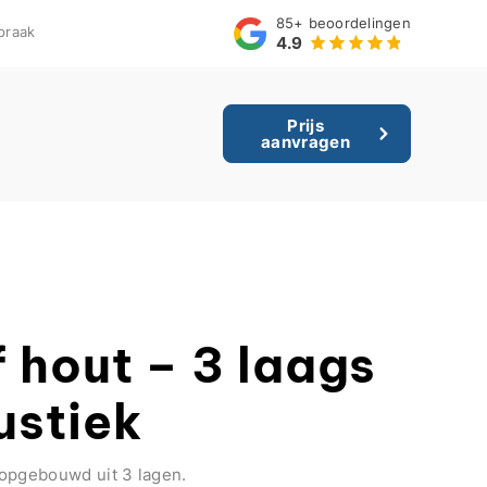
85+
beoordelingen
praak
4.9
Prijs
aanvragen
 hout – 3 laags
ustiek
opgebouwd uit 3 lagen.